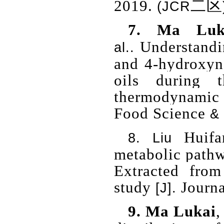
2019.
二区
(JCR
7.
Ma Luk
Understandin
al..
and 4-hydroxyn
oils during 
thermodynamic 
Food Science
& 
Huif
8.
Liu
metabolic pathw
Extracted fro
study
Journa
[J].
9.
Ma Lukai
,