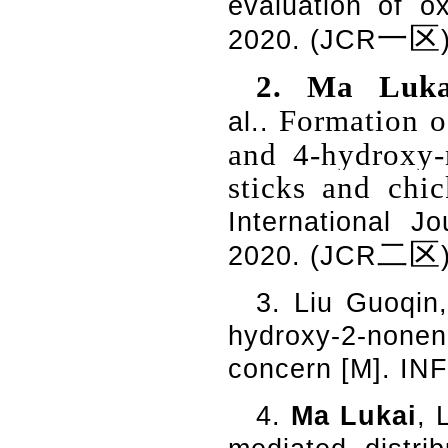
evaluation of ox
一区
2020. (JCR
2.
Ma Luka
Formation o
al..
and 4-hydroxy-
sticks and chi
International 
二区
2020. (JCR
3.
Liu Guoqin,
hydroxy-2-nonen
concern [M]. IN
4.
Ma Lukai
, 