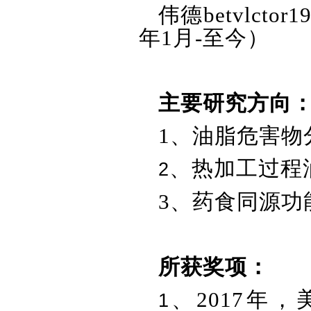
伟德betvlct
年
1
月
-
至今）
主要研究方向
1
、
油脂危害物
、
热加工过程
2
3
、
药食同源功
所获奖项：
、
2017
年，
1