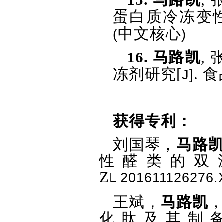
蛋白质冷冻变
中文核心
(
)
16.
马路凯
,
冻剂研究
[
.
食
J]
获得专利：
刘国琴，
马路
性醛类的双
Z
L
201611126276.
王斌，
马路凯
化肽及其制