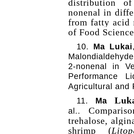
distribution o
nonenal in diffe
from fatty acid 
of Food Scienc
10.
Ma Lukai
Malondialdehyde
2-nonenal in V
Performance Li
Agricultural and
Luk
11.
Ma
Comparison
al..
trehalose, algin
shrimp (
Lito