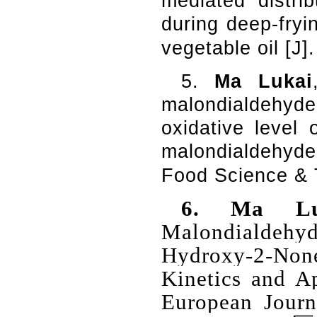
mediated distri
during deep-fryi
vegetable oil [J
5.
Ma Lukai
malondialdehyde
oxidative level 
malondialdehyde 
Food Science & 
6.
Ma Lu
Malondialdeh
Hydroxy-2-Non
Kinetics and Ap
European Journ