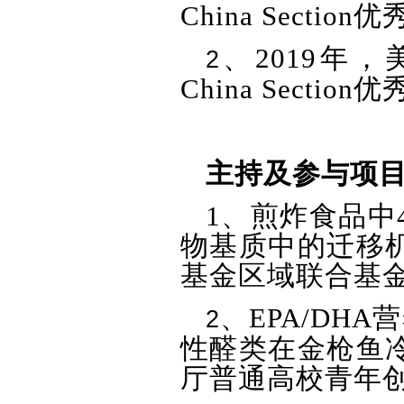
China Section
优
、
2019
年，
2
China Section
优
主持及参与项
1
、煎炸食品中
物基质中的迁移
基金区域联合基
、
EPA/DHA
营
2
性醛类在金枪鱼
厅普通高校青年