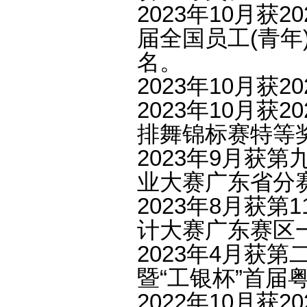
2023年10月
届全国员工(青
名。
2023年10月获
2023年10月
排舞锦标赛特等
2023年9月获
业大赛广东省分
2023年8月获
计大赛广东赛区
2023年4月获
暨“工银杯”首届
2022年10月