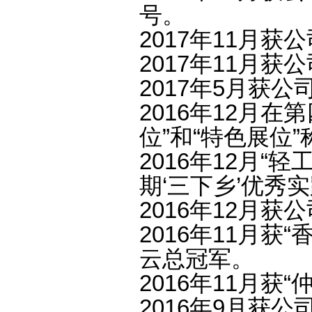
号。
2017年11月获
2017年11月获
2017年5月获公
2016年12月
位”和“特色展位”
2016年12月“
期‘三下乡’优秀
2016年12月获
2016年11月
云总冠军。
2016年11月获
2016年9月获公