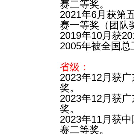
赛二等奖。
2021年6月获
赛一等奖（团队
2019年10月获
2005年被全国
省级：
2023年12月
奖。
2023年12月
奖。
2023年11月获
赛二等奖。