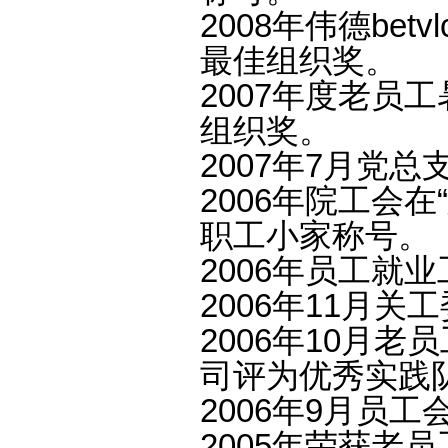
2008年伟德bet
最佳组织奖。
2007年度老员
组织奖。
2007年7月党
2006年院工会
职工小家称号。
2006年员工就
2006年11月
2006年10月
司评为优秀实践
2006年9月员
2005年荣获老