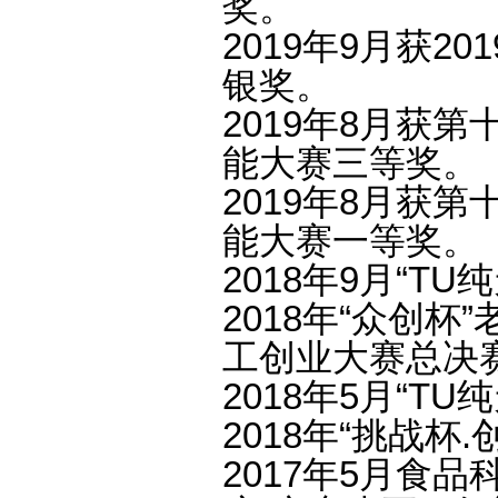
奖。
2019年9月获
银奖。
2019年8月获
能大赛三等奖。
2019年8月获
能大赛一等奖。
2018年9月“
2018年“众创
工创业大赛总决
2018年5月“
2018年“挑战
2017年5月食品科