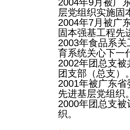
2004年9月被
层党组织实施固
2004年7月被
固本强基工程先
2003年食品系
育系统关心下一
2002年团总支
团支部（总支）
2001年被广东
先进基层党组织
2000年团总支
织。