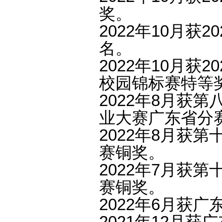
奖。
2022年10月获
名。
2022年10月
校园锦标赛特等
2022年8月获
业大赛广东省分
2022年8月获
赛铜奖。
2022年7月获
赛铜奖。
2022年6月获
2021年12月