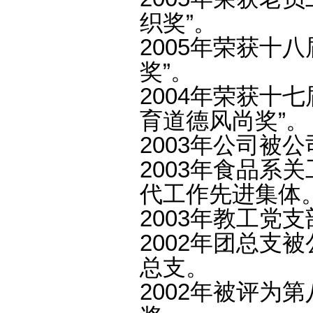
织奖”。
2005年荣获十
奖”。
2004年荣获十
育道德风尚奖”。
2003年公司被
2003年食品系
代工作先进集体
2003年教工党
2002年团总支被
总支。
2002年被评为