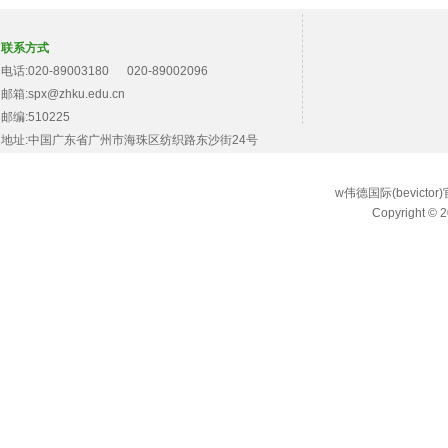
联系方式
电话:020-89003180 020-89002096
邮箱:spx@zhku.edu.cn
邮编:510225
地址:中国广东省广州市海珠区纺织路东沙街24号
w伟德国际(bevict
Copyright © 2