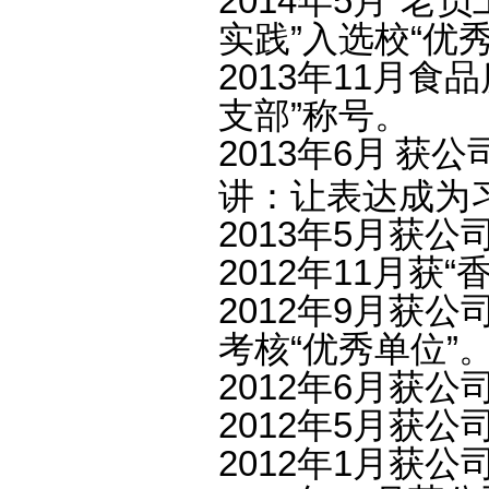
2014年5月“
实践”入选校“优
2013年11月
支部”称号。
2013年6月
获公
讲：让表达成为
2013年5月获公
2012年11月获
2012年9月获公
考核“优秀单位”
2012年6月获公
2012年5月获公
2012年1月获公