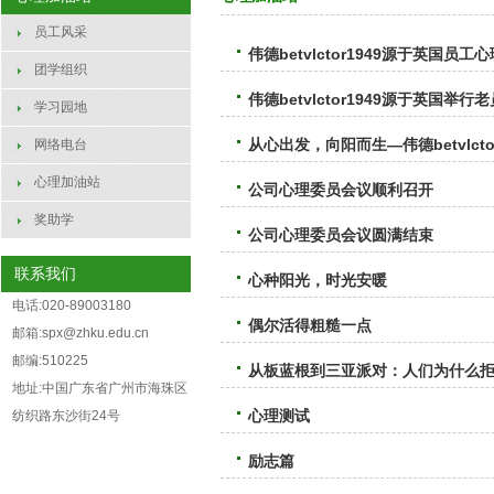
员工风采
伟德betvlctor1949源于英国
团学组织
伟德betvlctor1949源于英国
学习园地
从心出发，向阳而生—伟德betvlc
网络电台
心理加油站
公司心理委员会议顺利召开
奖助学
公司心理委员会议圆满结束
联系我们
心种阳光，时光安暖
电话:020-89003180
偶尔活得粗糙一点
邮箱:spx@zhku.edu.cn
邮编:510225
从板蓝根到三亚派对：人们为什么
地址:中国广东省广州市海珠区
心理测试
纺织路东沙街24号
励志篇