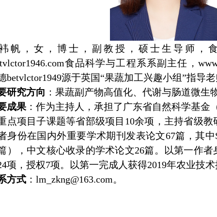
袆帆，女，博士，副教授，硕士生导师，
etvlctor1946.com食品科学与工程系系副主任，www.b
etvlctor1949源于英国
“
果蔬加工兴趣小组
”
指导老
要研究方向
：果蔬副产物高值化、代谢与肠道微生
要成果
：作为主持人，承担了广东省自然科学基金
重点项目子课题等省部级项目
10
余项，主持省级教
者身份在国内外重要学术期刊发表论文
67
篇，其中
篇），中文核心收录的学术论文
26
篇。以第一作者
24
项，授权
7
项。以第一完成人获得
2019
年农业技术
系方式
：
lm_zkng@163.com
。