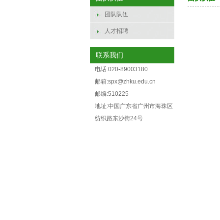
团队队伍
人才招聘
联系我们
电话:020-89003180
邮箱:spx@zhku.edu.cn
邮编:510225
地址:中国广东省广州市海珠区
纺织路东沙街24号