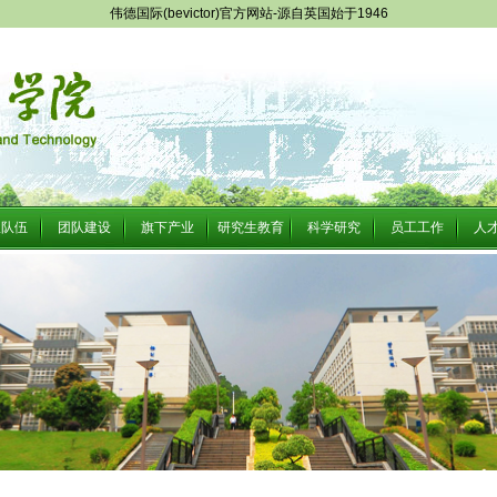
伟德国际(bevictor)官方网站-源自英国始于1946
队队伍
团队建设
旗下产业
研究生教育
科学研究
员工工作
人