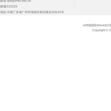
邮箱:spx@zhku.edu.cn
邮编:510225
地址:中国广东省广州市海珠区纺织路东沙街24号
w伟德国际(bevict
Copyright © 2