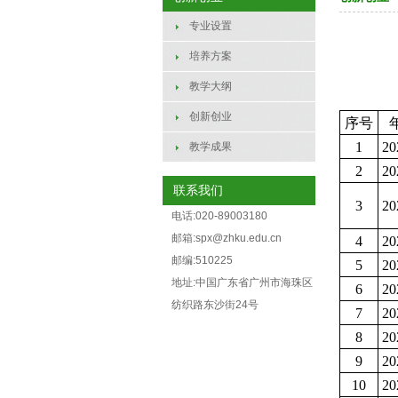
专业设置
培养方案
教学大纲
创新创业
序号
1
2
教学成果
2
2
联系我们
3
2
电话:020-89003180
邮箱:spx@zhku.edu.cn
4
2
邮编:510225
5
2
地址:中国广东省广州市海珠区
6
2
纺织路东沙街24号
7
2
8
2
9
2
10
2