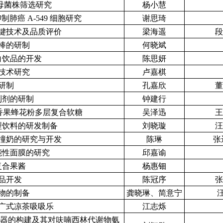
母菌株筛选研究
杨小慧
癌 A-549 细胞研究
谢思琦
键技术及品质评价
梁海遥
段
棒的研制
何晓斌
白饮品的开发
陈思妍
技术研究
卢嘉棋
研制
孔嘉欣
董
制剂的研制
钟建行
香果蜂花粉多层复合软糖
吴泽迅
王
型饮料的研发制备
刘晓璇
汪
撞奶的研究与开发
陈琳
张
能性面膜的研究
邱嘉谕
复合果酱
杨惠钿
品开发
陈冠序
张
物的制备
龚晓琳、简意宁
广式凉茶吸吸乐
江志烁
感器的构建及其对呋喃西林代谢物氨