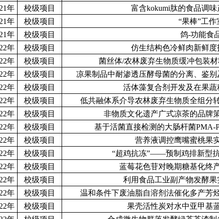
021年
校级项目
富含kokumi肽的食品调
021年
校级项目
“果棒”工作
021年
校级项目
鸽-功能食
022年
校级项目
仿生结构色冷鲜肉新鲜度
022年
校级项目
菌丝体/农林废弃生物质缓冲包装
022年
校级项目
凉果制品中耐渗透压酵母菌的分离、鉴别
022年
校级项目
活体藻复合剂开发及在果蔬
022年
校级项目
低共融体系介导农林废弃生物质全组分
022年
校级项目
非物质文化遗产广式凉茶的品牌
022年
校级项目
基于活菌直接检测的大肠杆菌PMA-
022年
校级项目
营养液调控鹰嘴蜜桃果
022年
校级项目
“超鸡抗冻”——预制鸡排新型
022年
校级项目
蓝莓花色苷对晚期糖基化终
022年
校级项目
利用食品工业副产物发酵果
022年
校级项目
温和条件下废油脂自溶剂法催化多产芳
022年
校级项目
果壳活性炭对水中亚甲基