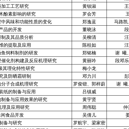
料加工工艺研究
黄钡淑
王
木酚素影响的研究
罗会芳
程中风味和功能性质的变化
郑逸蓝
马路凯
产品的开发
董晓泳
段
研制及其品质分析
吴柳清
汪
维的提取及应用
陈桂如
汪
肠鱼饲料制剂的研发
郑铭楠
谢 曦
芳烃催化剂构建及反应机理研究
黄丽吟
段邓乐
备极其理化特性研究
梅小龙
究及防晒霜研制
邓力川
彭
的分子合成机理研究
罗俊锴、郭梓蔚
谢 曦
装纸的制备与应用
吕镇威
的制备与应用效果的研究
黄宇贤
的机理及应用研究
周伟聪
仲
休闲食品开发
吴倩儿
制备与研究
罗航宇、梁家密