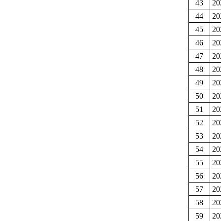
43
2
44
2
45
2
46
2
47
2
48
2
49
2
50
2
51
2
52
2
53
2
54
2
55
2
56
2
57
2
58
2
59
2