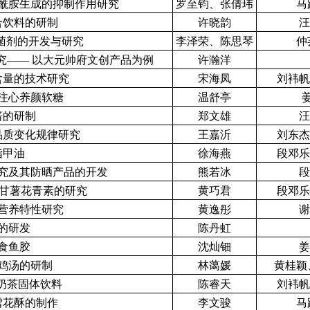
酰胺生成的抑制作用研究
罗至钧、张倩玮
马
合饮料的研制
许晓韵
汪
菌剂的开发与研究
李泽荣、陈思琴
仲
究—— 以大元帅府文创产品为例
许瀚洋
含量的技术研究
宋海凤
刘袆帆
注心养颜软糖
温舒亭
酱的研制
郑文雄
汪
品质变化规律研究
王嘉沂
刘东杰
指甲油
徐海燕
段邓乐
究及其防晒产品的开发
熊若冰
段
紫甘薯花青素的研究
黄巧君
段邓乐
营养特性研究
黄逸彤
谢
的研发
陈丹虹
食鱼胶
沈灿钿
姜
鸡汤的研制
林蔼媛
黄桂颖
味奶茶固体饮料
陈睿天
刘袆帆
雪花酥的制作
李文骏
马