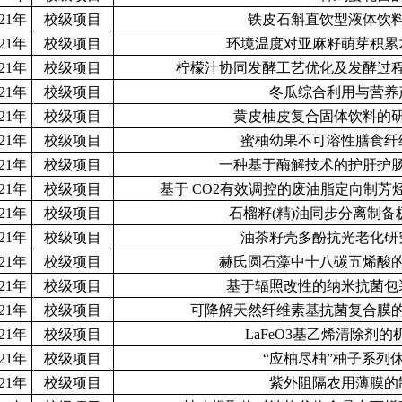
021年
校级项目
铁皮石斛直饮型液体饮
021年
校级项目
环境温度对亚麻籽萌芽积累
021年
校级项目
柠檬汁协同发酵工艺优化及发酵过
021年
校级项目
冬瓜综合利用与营养
021年
校级项目
黄皮柚皮复合固体饮料的
021年
校级项目
蜜柚幼果不可溶性膳食纤
021年
校级项目
一种基于酶解技术的护肝护
021年
校级项目
基于 CO2有效调控的废油脂定向制
021年
校级项目
石榴籽(精)油同步分离制
021年
校级项目
油茶籽壳多酚抗光老化研
021年
校级项目
赫氏圆石藻中十八碳五烯酸
021年
校级项目
基于辐照改性的纳米抗菌包
021年
校级项目
可降解天然纤维素基抗菌复合膜
021年
校级项目
LaFeO3基乙烯清除剂
021年
校级项目
“应柚尽柚”柚子系列
021年
校级项目
紫外阻隔农用薄膜的