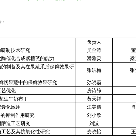
查看：
负责人
的研制技术研究
吴金涛
董
化酶催化合成紫檀芪的能力
潘雅灵
梁
膜的制备及其在果蔬采后保鲜效果研
张洁梅
张
鲜切果蔬中的保鲜效果研究
孙晓霞
工艺优化
房诗静
花生牛奶布丁
黄天祥
胶囊化应用
江美倩
肖
酶的抑制作用研究
刘小欣
酒酿造工艺研究
刘漩
糖工艺及其抗氧化性研究
麦晓怡
王