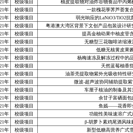
021年
校级项目
柚皮提取物对油炸谷物食品中丙烯
021年
校级项目
一款槐花荸荠芦荟复
021年
校级项目
弱光响应的
LaNiO3/TiO2
抗
021年
校级项目
粤港澳大湾区背景下文创产品包装设计研
021年
校级项目
提高金柚幼果中柚皮苷
021年
校级项目
无糖型三花咖啡浓缩液
021年
校级项目
低糖无核黄皮果
021年
校级项目
杨梅速冻及解冻过程中的
021年
校级项目
天然蓝莓柚香
021年
校级项目
油茶壳提取物紫外光吸收特性研
021年
校级项目
微波-超声波协同辅助提取
021年
校级项目
车厘子核油的制备及其
021年
校级项目
余甘子富硒面包
021年
校级项目
鱼嫣——花香即
021年
校级项目
功能性美味速溶广式
021年
校级项目
β-胡萝卜素鸡尾酒风
021年
校级项目
新型低糖高营养广式