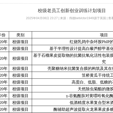
校级老员工创新创业训练计划项目
2025年04月08日 23:27 | 来源：伟德betvlctor1949源于英国 | 
年份
类别
项目
020年
校级项目
红烧乳鸽中杂环胺PhIP
020年
校级项目
基于半理性设计提高白藜芦醇甲基
基于石榴果皮提取物的抗菌抗氧化活性包装
020年
校级项目
究
020年
校级项目
壳聚糖纳米抗菌复合膜的构筑及其在
020年
校级项目
笪桥黄瓜干传统
020年
校级项目
高蛋白、低脂、低糖的
020年
校级项目
天然除虫菊酯的微
020年
校级项目
γ-谷氨酰肽对黄嘌呤氧化
020年
校级项目
低酒精度水果复合型米
020年
校级项目
酶辅助超声波提取火龙果果皮多