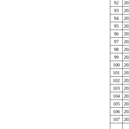
92
2
93
2
94
2
95
2
96
2
97
2
98
2
99
2
100
2
101
2
102
2
103
2
104
2
105
2
106
2
107
2