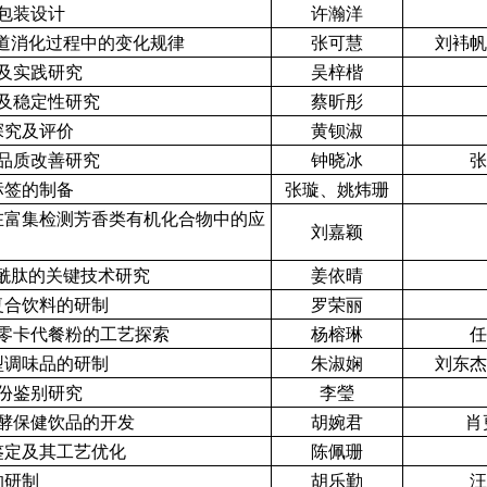
包装设计
许瀚洋
肠道消化过程中的变化规律
张可慧
刘袆帆
及实践研究
吴梓楷
及稳定性研究
蔡昕彤
探究及评价
黄钡淑
品质改善研究
钟晓冰
张
标签的制备
张璇、姚炜珊
在富集检测芳香类有机化合物中的应
刘嘉颖
氨酰肽的关键技术研究
姜依晴
复合饮料的研制
罗荣丽
零卡代餐粉的工艺探索
杨榕琳
任
型调味品的研制
朱淑娴
刘东杰
份鉴别研究
李瑩
酵保健饮品的开发
胡婉君
肖
鉴定及其工艺优化
陈佩珊
的研制
胡乐勤
汪