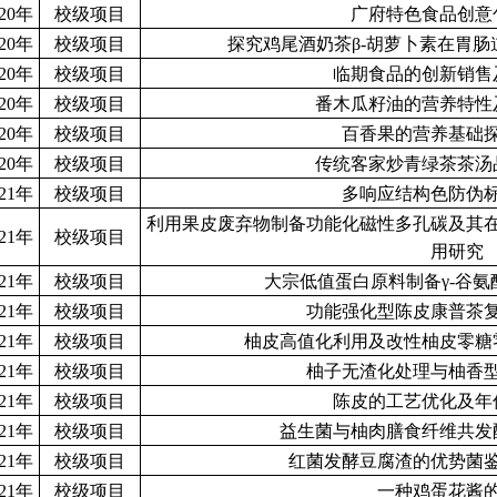
020年
校级项目
广府特色食品创意
020年
校级项目
探究鸡尾酒奶茶β-胡萝卜素在胃
020年
校级项目
临期食品的创新销售
020年
校级项目
番木瓜籽油的营养特性
020年
校级项目
百香果的营养基础
020年
校级项目
传统客家炒青绿茶茶汤
021年
校级项目
多响应结构色防伪
利用果皮废弃物制备功能化磁性多孔碳及其
021年
校级项目
用研究
021年
校级项目
大宗低值蛋白原料制备γ-谷
021年
校级项目
功能强化型陈皮康普茶
021年
校级项目
柚皮高值化利用及改性柚皮零糖
021年
校级项目
柚子无渣化处理与柚香
021年
校级项目
陈皮的工艺优化及年
021年
校级项目
益生菌与柚肉膳食纤维共发
021年
校级项目
红菌发酵豆腐渣的优势菌
021年
校级项目
一种鸡蛋花酱