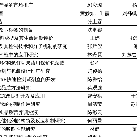
味产品的市场推广
邱奕琼
杨
室
黄妙如、叶霞
刘袆帆
品
张上霖
指示标签的制备
沈卓睿
材料成型及其生命周期评价
王婷
张
及其控制技术和分子机制的研究
张雁仪
种植中的应用研究
林丹霓
刘东杰
转化构筑鲜切果蔬用保鲜包装膜
彭程
策划与包装设计推广研究
赵倬扬
PSR快速检测试剂盒的开发
陈香怡
实品质方法研究
莫观连
抗冻改良剂开发及应用
曾安祺
于
产物的抑制作用研究
周洁莹
彭
实品质营养调控液
陈彩云
烃催化剂的构筑及反应机制研究
何丽盈
蓝的吸附性能研究
林健
董