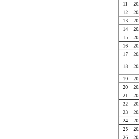
11
2
12
2
13
2
14
2
15
2
16
2
17
2
18
2
19
2
20
2
21
2
22
2
23
2
24
2
25
2
26
2