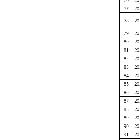
76
2
77
2
78
2
79
2
80
2
81
2
82
2
83
2
84
2
85
2
86
2
87
2
88
2
89
2
90
2
91
2