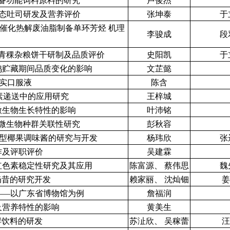
备功能饲料原料的研究
卢俊杰
酮轻态吐司研发及营养评价
张坤泰
于
其催化热解废油脂制备单环芳烃 机理
李骏成
段
I”青稞杂粮饼干研制及品质评价
史阳凯
于
鸽贮藏期间品质变化的影响
文芷懿
肇实口服液
陈含
素递送中的应用研究
王梓城
微生物生长特性的影响
叶沛铭
微生物种群关联性研究
彭秋容
养健康型椰果调味酱的研究与开发
杨玮欣
张
作及评职评价
吴建霖
红色素稳定性研究及其应用
陈富源、 蔡伟思
魏
奶昔的研究开发
赖家丽、 沈灿钿
姜
——以广东省博物馆为例
詹福润
及营养特性的影响
黄美生
酵饮料的研发
苏沚欣、 吴稼蕾
汪