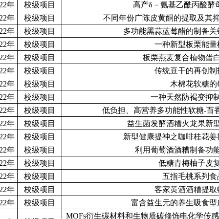
022年
校级项目
高产δ－氨基乙酰丙酸酵
022年
校级项目
不同年份广陈皮黄酮的提取及其抑制肺
022年
校级项目
多功能黑蒜蓝莓醋的制备关
022年
校级项目
一种新型板栗能量
022年
校级项目
板栗燕麦复合植物蛋
022年
校级项目
传统豆干的再创制
022年
校级项目
木棉花软糖的
022年
校级项目
一种天然防褐变抑
022年
校级项目
低负担、高营养多功能性软糖-百
022年
校级项目
益生菌发酵酒糟火龙果新
022年
校级项目
新型健康提神之咖啡桂花姜
022年
校级项目
利用葡萄酒酒糟制备功
022年
校级项目
低糖青梅柚子皮
022年
校级项目
五指毛桃系列食
022年
校级项目
客家黄酒酒糟提取
022年
校级项目
富含益生元的养生吸食型
MOFs衍生碳材料和生物质碳修饰电化学传