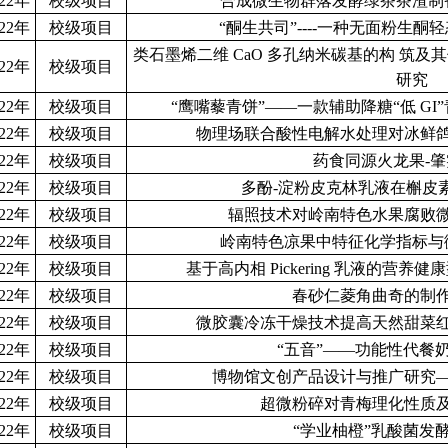
022年
校级项目
合成微生物群落发酵绿茶茶渣制
022年
校级项目
“酮生共司”----一种无面粉生
类石墨烯二维 CaO 多孔纳米碳基的构 筑及
022年
校级项目
研究
022年
校级项目
“鹰嘴藜青饼”——一款辅助降糖“低 G
022年
校级项目
物理场联合酸性电解水处理对冰鲜
022年
校级项目
药食同源火龙果-
022年
校级项目
多酚-淀粉皮克林乳液在槲皮
022年
校级项目
辐照技术对岭南特色水果腐败
022年
校级项目
岭南特色凉果中特征化学指标与
022年
校级项目
基于高内相 Pickering 乳液的营
022年
校级项目
春砂仁菱角曲奇的制
022年
校级项目
微胶囊冷冻干燥技术提高天然甜菜
022年
校级项目
“五音”——功能性代餐
022年
校级项目
博物馆文创产品设计与推广研究
022年
校级项目
超微粉碎对青梅理化性质
022年
校级项目
“学业柚橙”乳酸菌发