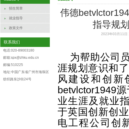
招生简章
伟德betvlcto
就业指导
指导规划
政策文件
2023年03月11日 
联系我们
电话:020-89003180
为帮助公司
邮箱:spx@zhku.edu.cn
邮编:510225
涯规划意识和了
地址:中国广东省广州市海珠区
风建设和创新
纺织路东沙街24号
betvlctor
业生涯及就业指导规
于英国创新创业
电工程公司创