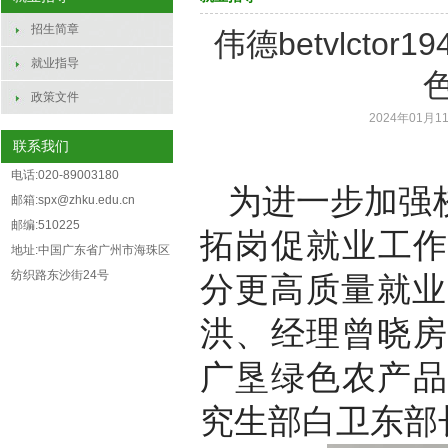
招生简章
伟德betvlct
就业指导
政策文件
2024年01月11
联系我们
电话:020-89003180
为进一步加强
邮箱:spx@zhku.edu.cn
邮编:510225
拓岗促就业工作
地址:中国广东省广州市海珠区
纺织路东沙街24号
分更高质量就业
洪、经理曾晓房
广垦绿色农产品
究生部白卫东部