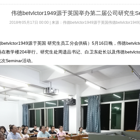
伟德betvlctor1949源于英国举办第二届公司研究生Se
2018年05月17日 00:00 | 来源：伟德betvlctor1949源于英国伟德betvlctor19
betvlctor1949源于英国 研究生员工分会供稿）5月16日晚，伟德betvlc
在教学楼204举行。研究生处周遗品书记、白卫东处长以及伟德betvlct
次Seminar活动。