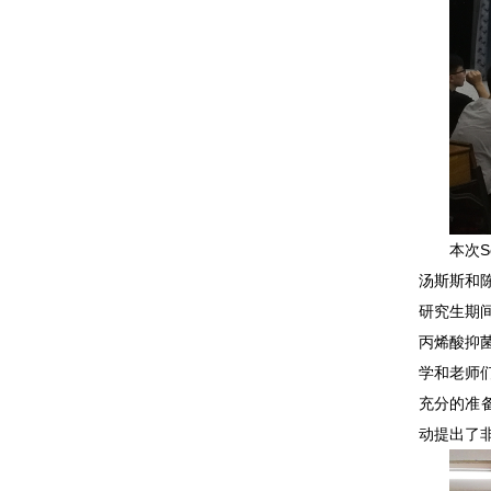
本次S
汤斯斯和
研究生期
丙烯酸抑
学和老师
充分的准
动提出了