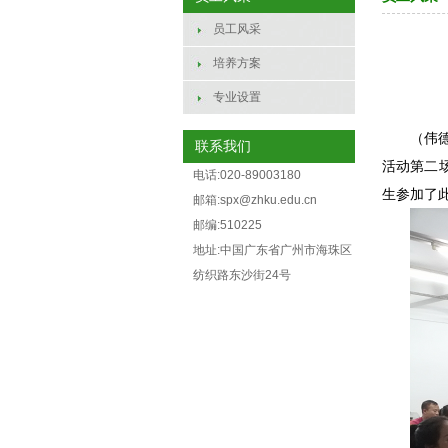
员工风采
培养方案
专业设置
（伟德
联系我们
活动第二场
电话:020-89003180
生参加了此
邮箱:spx@zhku.edu.cn
邮编:510225
地址:中国广东省广州市海珠区
纺织路东沙街24号