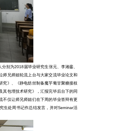
报告人分别为2018届毕业研究生张元、李湘銮、
位师兄师姐轮流上台与大家交流毕业论文和
研究》、《静电纺丝制备魔芋葡甘聚糖接枝
及其包埋技术研究》，汇报完毕后台下的同
流不仅让师兄师姐们在下周的毕业答辩有更
处周书记作总结发言，并对Seminar活