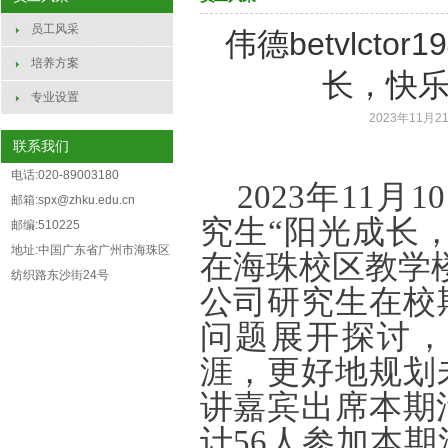
员工风采
伟德betvlct
培养方案
长，快乐
专业设置
2023年11月21
联系我们
电话:020-89003180
2023年11月1
邮箱:spx@zhku.edu.cn
究生“阳光成长
邮编:510225
地址:中国广东省广州市海珠区
在海珠校区教学
纺织路东沙街24号
公司研究生在校
问题展开探讨，
涯，更好地规划
讲嘉宾出席本期活
计56人参加本