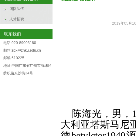
团队队伍
人才招聘
2019年05月16
联系我们
电话:020-89003180
邮箱:spx@zhku.edu.cn
邮编:510225
地址:中国广东省广州市海珠区
纺织路东沙街24号
陈海光，男，1
大利亚塔斯马尼
德betvlcto