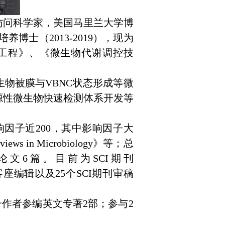
访问科学家，美国马里兰大学博
培养博士（
2013-2019
），现为
《基因工程》、《微生物代谢调控技
生物被膜与
VBNC
状态形成等微
源性微生物快速检测体系开发等
响因子近
200
，其中影响因子大
eviews in Microbiology
》等；总
论文
6
篇。目前为
SCI
期刊
客座编辑以及
25
个
SCI
期刊审稿
一作者参编英文专著
2
部；参与
2