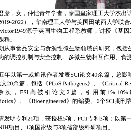
君彦，女，仲恺
青年学者，泰国皇家理工大学杰出
2019-2022
），华南理工大学与美国田纳西大学联合
etvlctor1949源于英国生物工程系教师，讲授
课程。
期从事食品安全与食源性微生物领域的研究，包括
为的调控机制与安全控制、多微生物相互作用、食
五年以第一或通讯作者发表
SCI
论文
40
余篇，总影
论文
20
余篇，包括《
PLoS Pathogens
》、《
Critical R
余次，
ESI
高被引论文
2
篇，引用前
1%-10%
iotics
》、《
Bioengineered
》的编委、
6
个
SCI
期刊
请发明专利
21
项，获授权
5
项，
PCT
专利
3
项；以第
NIH
项目、
1
项国家级与
3
项省部级科研项目。