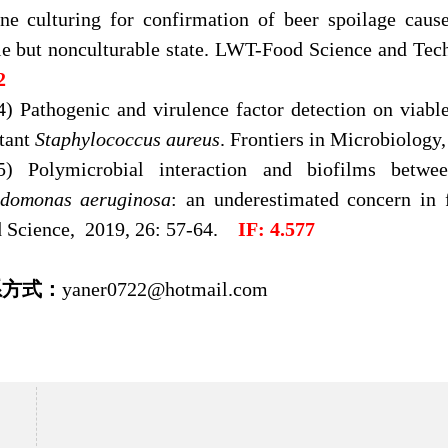
ine culturing for confirmation of beer spoilage cau
le but nonculturable state. LWT-Food Science and Tec
2
4)
Pathogenic and virulence factor detection on viable
stant
Staphylococcus aureus
. Frontiers in Microbiolog
(5)
Polymicrobial interaction and biofilms betw
domonas aeruginosa
: an underestimated concern in 
 Science
,
2019, 26: 57-64.
IF: 4.577
系方式：
yaner
0722@hotmail.com