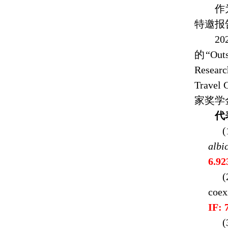
作
特邀报
20
的
“
Out
Researc
Travel 
家奖学
代
albi
6.92
coex
IF: 
(