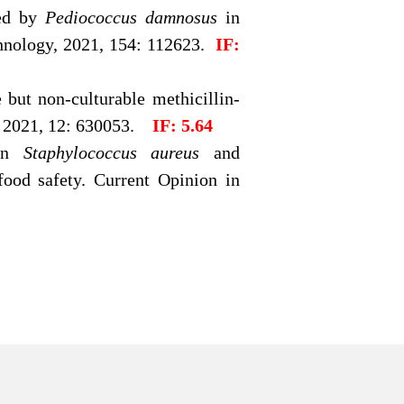
sed by
Pediococcus damnosus
in
hnology, 2021, 154: 112623.
IF:
 but non-culturable methicillin-
y, 2021, 12: 630053.
IF: 5.64
een
Staphylococcus aureus
and
food safety. Current Opinion in