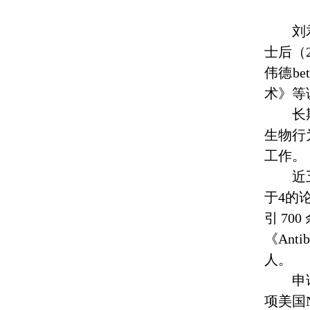
刘
士后（
伟德b
术》等
长
生物行
工作。
近
于
4
的
引
700
《
Antib
人。
申
项美国