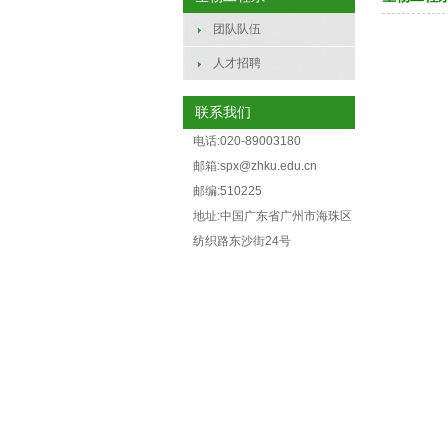
团队队伍
人才招聘
联系我们
电话:020-89003180
邮箱:spx@zhku.edu.cn
邮编:510225
地址:中国广东省广州市海珠区
纺织路东沙街24号