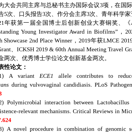
为大会共同主席与总秘书主办国际会议
3
项，在国
告
5
次、口头报告
3
次、作分会主席
3
次、青年科学家
21
年获第一届全国博士后创新创业大赛铜奖、《
standing Young Investigator Award in Biofilms
”
，
20
h Showcase 2nd Place Winner
，
2019
年获
LMCE 2019
Grant
、
ICKSH 2019 & 60th Annual Meeting Travel Gr
金两次、优秀博士学位论文创新基金两次。
表性论
文
：
(1)
A variant
ECE1
allele contributes to redu
cans
during vulvovaginal candidiasis. PLoS Pathoge
3
(2)
Polymicrobial interaction between Lactobacillu
istence-relevant mechanisms. Critical Reviews in Mic
7.624
3)
A novel procedure in combination of genomic s