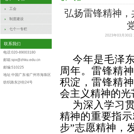
工会
弘扬雷锋精神，
制度建设
七个一专栏
2023年03月30日 
联系我们
电话:020-89003180
今年是毛泽
邮箱:spx@zhku.edu.cn
邮编:510225
周年。雷锋精神
地址:中国广东省广州市海珠区
积淀，雷锋精神
纺织路东沙街24号
会主义精神的光
为深入学习
精神的重要指示
步”志愿精神，