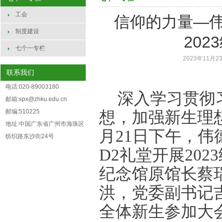
工会
信仰的力量—伟德b
制度建设
20
七个一专栏
2023年11月23
联系我们
电话:020-89003180
深入学习贯彻
邮箱:spx@zhku.edu.cn
邮编:510225
想，加强新生理
地址:中国广东省广州市海珠区
月21日下午，伟德b
纺织路东沙街24号
D2礼堂开展20
纪念馆原馆长蔡
洪，党委副书记
全体新生参加大