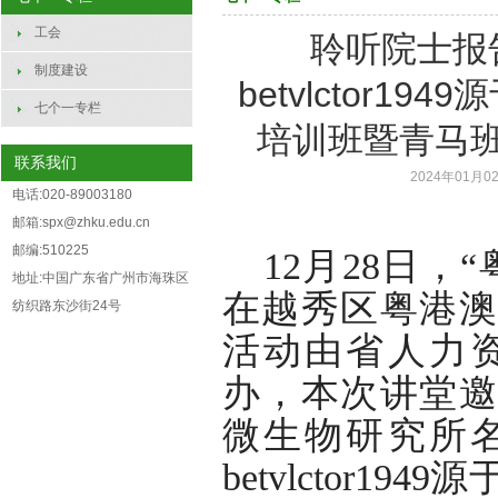
工会
聆听院士报
制度建设
betvlctor
七个一专栏
培训班暨青马
联系我们
2024年01月02
电话:020-89003180
邮箱:spx@zhku.edu.cn
邮编:510225
12月28日，
地址:中国广东省广州市海珠区
在越秀区粤港澳
纺织路东沙街24号
活动由省人力
办，本次讲堂邀
微生物研究所
betvlctor